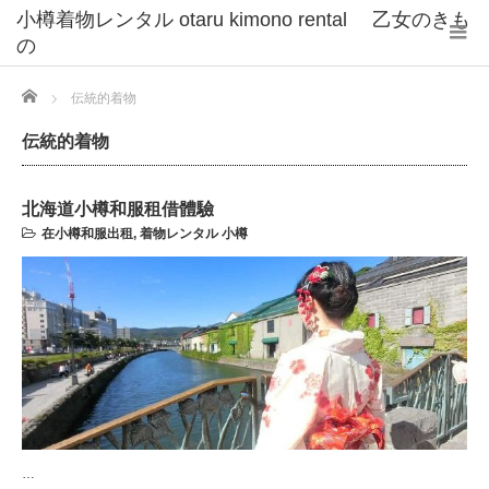
小樽着物レンタル otaru kimono rental 乙女のきも
の
Home
伝統的着物
伝統的着物
北海道小樽和服租借體驗
在小樽和服出租
,
着物レンタル 小樽
…