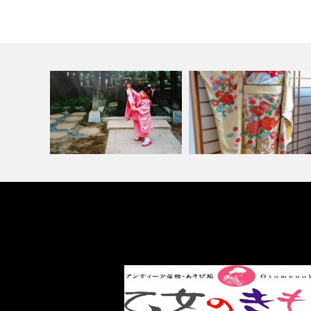
小樽の七五三や入学式や卒業式
小樽の振袖レンタルや振袖着
に親が着る着…
け、成人式前…