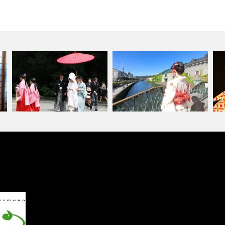
付
友人や同僚の結婚式や披露宴に
ア
はなにを着て…
北海道小樽和服租借體驗
ル