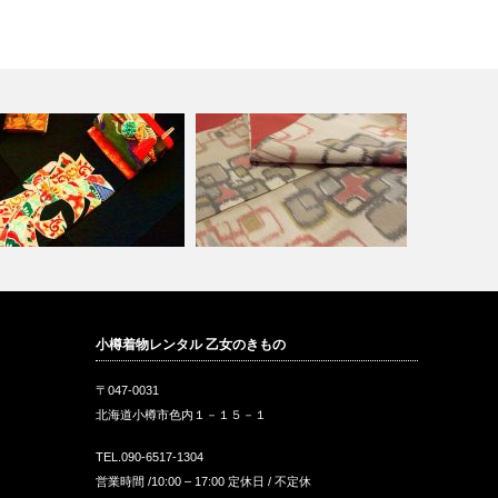
ンティークきものとリサイク
着物を処分または、買い取って
小樽着物レンタル 乙女のきもの
、現代着物…
ほしいときは…
〒047-0031
北海道小樽市色内１－１５－１
TEL.090-6517-1304
営業時間 /10:00 – 17:00 定休日 / 不定休