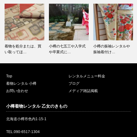
着物を処分または、買
小樽の七五三や入学式
小樽の振袖レンタルや
い取ってほ…
や卒業式に…
振袖着付け…
Top
レンタルメニュー料金
着物レンタル 小樽
ブログ
お問い合わせ
メディア雑誌掲載
小樽着物レンタル 乙女のきもの
北海道小樽市色内1-15-1
TEL.090-6517-1304