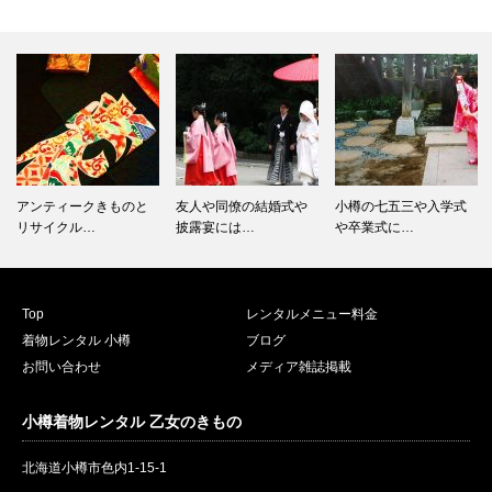
アンティークきものと
友人や同僚の結婚式や
小樽の七五三や入学式
リサイクル…
披露宴には…
や卒業式に…
Top
レンタルメニュー料金
着物レンタル 小樽
ブログ
お問い合わせ
メディア雑誌掲載
小樽着物レンタル 乙女のきもの
北海道小樽市色内1-15-1