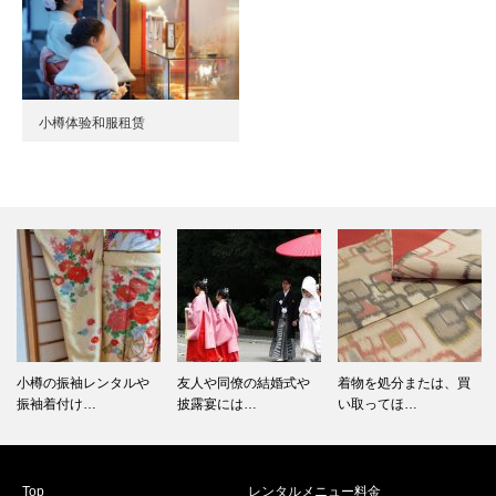
小樽体验和服租赁
小樽の振袖レンタルや
友人や同僚の結婚式や
着物を処分または、買
振袖着付け…
披露宴には…
い取ってほ…
Top
レンタルメニュー料金