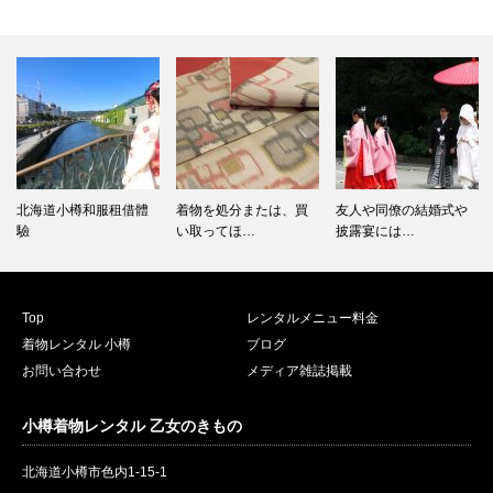
北海道小樽和服租借體
着物を処分または、買
友人や同僚の結婚式や
驗
い取ってほ…
披露宴には…
Top
レンタルメニュー料金
着物レンタル 小樽
ブログ
お問い合わせ
メディア雑誌掲載
小樽着物レンタル 乙女のきもの
北海道小樽市色内1-15-1