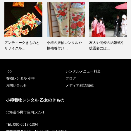
アンティークきものと
小樽の振袖レンタルや
友人や同僚の結婚式や
リサイクル…
振袖着付け…
披露宴には…
Top
レンタルメニュー料金
着物レンタル 小樽
ブログ
お問い合わせ
メディア雑誌掲載
小樽着物レンタル 乙女のきもの
北海道小樽市色内1-15-1
TEL.090-6517-1304