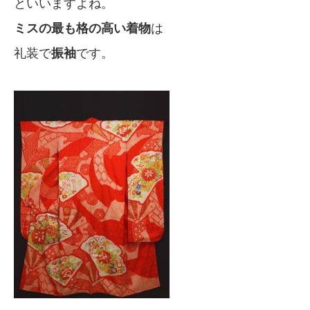
といいますよね。
ミスの最も格の高い着物
は
礼装で
振袖
です。