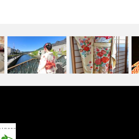
て
小樽の振袖レンタルや振袖着付
ア
北海道小樽和服租借體驗
け、成人式前…
ル