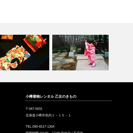
ンティークきものとリサイク
小樽の七五三や入学式や卒業式
小樽着物レンタル 乙女のきもの
、現代着物…
に親が着る着…
〒047-0031
北海道小樽市色内１－１５－１
TEL.090-6517-1304