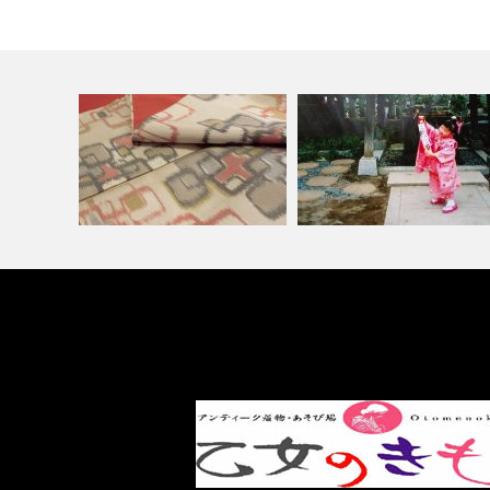
着物を処分または、買い取って
小樽の七五三や入学式や卒業
ほしいときは…
に親が着る着…