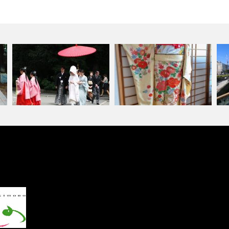
式
友人や同僚の結婚式や披露宴に
小樽の振袖レンタルや振袖着付
はなにを着て…
け、成人式前…
北