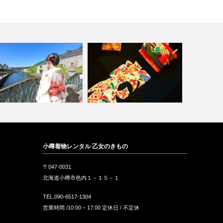
アンティークきものとリサイク
小樽着物レンタル 乙女のきもの
海道小樽和服租借體驗
ル、現代着物…
〒047-0031
北海道小樽市色内１－１５－１
TEL.090-6517-1304
営業時間 /10:00 – 17:00 定休日 / 不定休