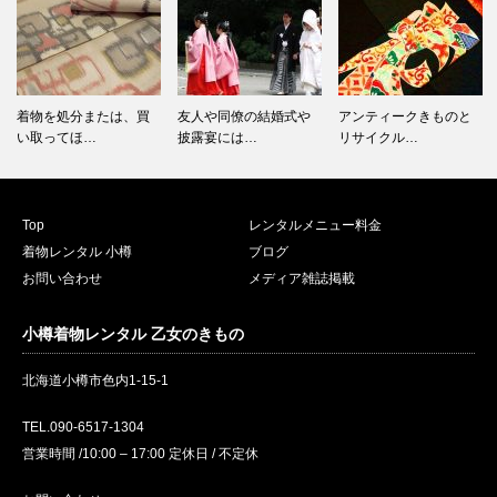
着物を処分または、買
友人や同僚の結婚式や
アンティークきものと
い取ってほ…
披露宴には…
リサイクル…
Top
レンタルメニュー料金
着物レンタル 小樽
ブログ
お問い合わせ
メディア雑誌掲載
小樽着物レンタル 乙女のきもの
北海道小樽市色内1-15-1
TEL.090-6517-1304
営業時間 /10:00 – 17:00 定休日 / 不定休