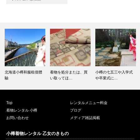
北海道小樽和服租借體
着物を処分または、買
小樽の七五三や入学式
驗
い取ってほ…
や卒業式に…
Top
レンタルメニュー料金
着物レンタル 小樽
ブログ
お問い合わせ
メディア雑誌掲載
小樽着物レンタル 乙女のきもの