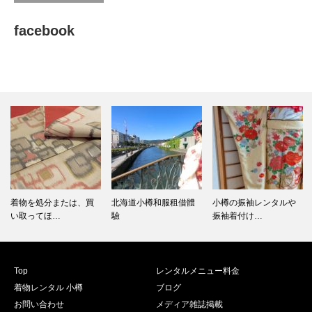
facebook
着物を処分または、買
北海道小樽和服租借體
小樽の振袖レンタルや
い取ってほ…
驗
振袖着付け…
Top
レンタルメニュー料金
着物レンタル 小樽
ブログ
お問い合わせ
メディア雑誌掲載